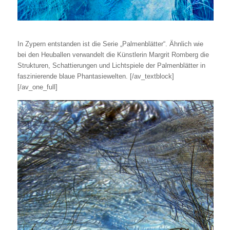
In Zypern entstanden ist die Serie „Palmenblätter“. Ähnlich wie
bei den Heuballen verwandelt die Künstlerin Margrit Romberg die
Strukturen, Schattierungen und Lichtspiele der Palmenblätter in
faszinierende blaue Phantasiewelten.
[/av_textblock]
[/av_one_full]